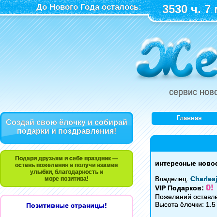
До Нового Года осталось:
3530 ч. 7 
сервис нов
Главная
Создай свою ёлочку и собирай
подарки и поздравления!
Подари друзьям и себе праздник —
интересные ново
оставь пожелания и получи взамен
улыбки, благодарность и
Владелец:
Charle
море позитива!
0!
VIP Подарков:
Пожеланий оставле
Высота ёлочки: 1.5
Позитивные страницы!