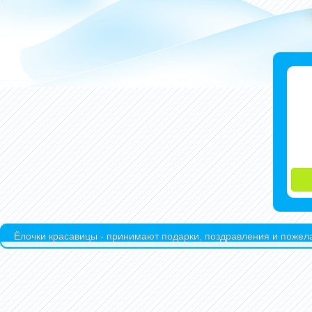
Ёлочки красавицы - принимают подарки, поздравления и пожела