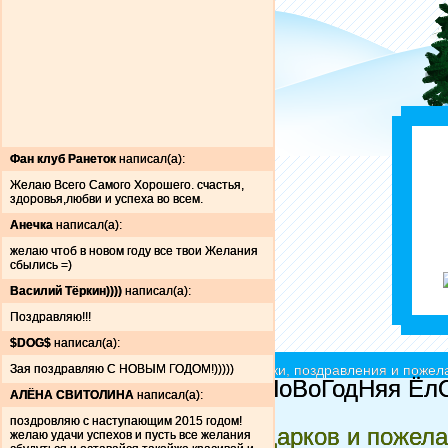
Фан клуб Ранеток
написал(а):
Желаю Всего Самого Хорошего. счастья,
здоровья,любви и успеха во всем.
Анечка
написал(а):
желаю чтоб в новом году все твои Желания
сбылись =)
Василий Тёркин))))
написал(а):
Поздравляю!!!
$DOG$
написал(а):
Зая поздравляю С НОВЫМ ГОДОМ!)))))
Ёлочки красавицы - принимают подарки, поздравления и пожела
Z|3ёZдо4|{@
Ет моя НоВоГодНяя ЁлО
АЛЁНА СВИТОЛИНА
написал(а):
новогодняя ёлка
поздровляю с наступающим 2015 годом!
Сказочная елочка подарков и пожел
желаю удачи успехов и пусть все желания