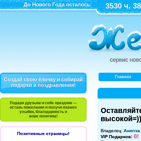
До Нового Года осталось:
3530 ч. 38
сервис нов
Главная
Создай свою ёлочку и собирай
подарки и поздравления!
Подари друзьям и себе праздник —
оставь пожелания и получи взамен
Оставляйт
улыбки, благодарность и
море позитива!
высокой=))
Владелец:
Анютка
Позитивные страницы!
0!
VIP Подарков: