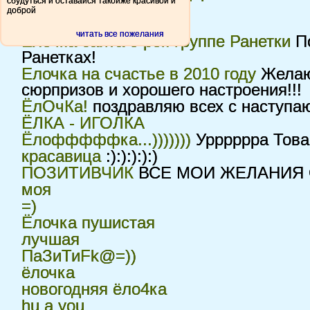
сбудуться и оставайся такойже красивой и
году!!!
доброй
бомба елка)
читать все пожелания
Ёлочка сайта о рок-группе Ранетки
По
Ранетках!
Елочка на счастье в 2010 году
Желаю 
сюрпризов и хорошего настроения!!!
ЁлОчКа!
поздравляю всех с наступа
ЁЛКА - ИГОЛКА
Ёлофффффка...)))))))
Урррррра Товари
красавица
:):):):):)
ПОЗИТИВЧИК
ВСЕ МОИ ЖЕЛАНИЯ С
моя
=)
Ёлочка пушистая
лучшая
ПаЗиТиFk@=))
ёлочка
новогодняя ёло4ка
hu a you