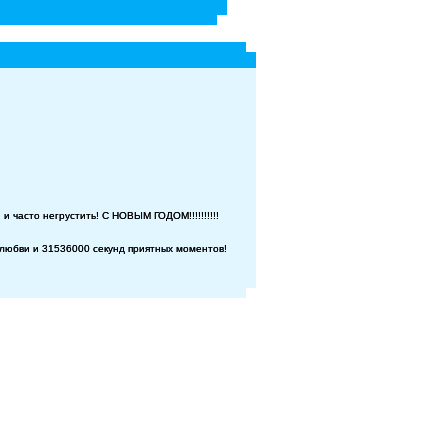
и часто негрустить! С НОВЫМ ГОДОМ!!!!!!!!!!
 любви и 31536000 секунд приятных моментов!