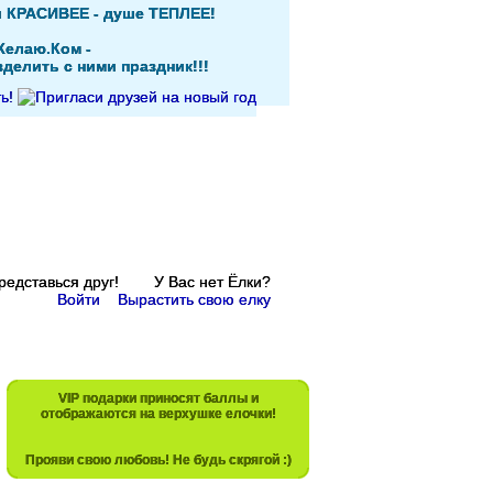
и КРАСИВЕЕ - душе ТЕПЛЕЕ!
Желаю.Ком -
делить с ними праздник!!!
Представься друг! У Вас нет Ёлки?
Войти
Вырастить свою елку
VIP подарки приносят баллы и
отображаются на верхушке елочки!
Прояви свою любовь! Не будь скрягой :)