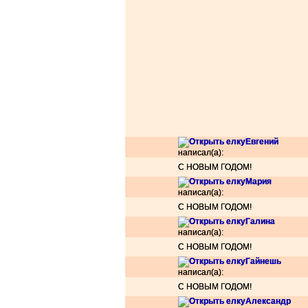
Ёлочки красавицы - принимают подар
ЕЛОЧКА ЛУЧШИХ ПОЖЕЛАНИЙ !
ВСЕХ ЖДУ В 
KinozalMD
C Наступающим!!!
=)=)=)
JUL
безбашенная
Больше улыбок и тепла в новогодн
Зеленая призеленая
Вот моя елочка )
Моя зелененькая елочка
лохматая колючка)
поздравляю всех с наступающ
Ёлочка чудесная!
Приглашаю всех друзей старых
Новогодняя
Счастья, здоровья всем в Новом Год
Колючая тварь
Зелёная, растёт в лесу
2010 ГОД....ТИГРА
2010 год
Евгений
ёлочка для всех!!!!!!!!!!!!!!!!!!!!!!!!!!!!
мои друзья и т
написал(а):
Ёлочка моей любимой семьи
Моя мечта
С НОВЫМ ГОДОМ!
Шкодница
В Новом году желаю: 12 месяцев без 
Tom
Мария
Ёлочка маленьких путешествениц
написал(а):
Новогодняя
С НОВЫМ ГОДОМ!
Галина
написал(а):
С НОВЫМ ГОДОМ!
Гайнешь
написал(а):
С НОВЫМ ГОДОМ!
Александр