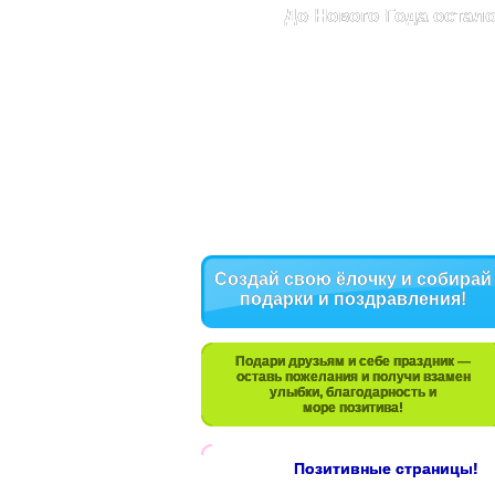
До Нового Года остало
Создай свою ёлочку и собирай
подарки и поздравления!
Подари друзьям и себе праздник —
оставь пожелания и получи взамен
улыбки, благодарность и
море позитива!
Позитивные страницы!