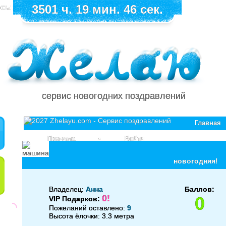
сь:
3501 ч. 19 мин. 46 сек.
сервис новогодних поздравлений
Главная
Правила
•
Войти
новогодняя!
Владелец:
Анна
Баллов:
0!
0
VIP Подарков:
Пожеланий оставлено:
9
Высота ёлочки: 3.3 метра