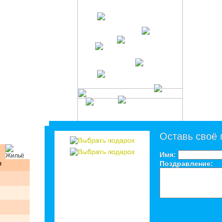
Оставь своё
Имя:
я
Поздравление: