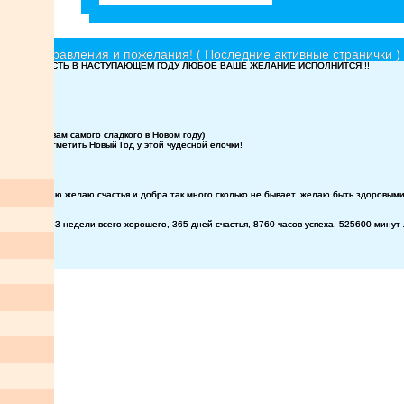
ки, поздравления и пожелания! ( Последние активные странички )
ГОСТИ !!! ПУСТЬ В НАСТУПАЮЩЕМ ГОДУ ЛЮБОЕ ВАШЕ ЖЕЛАНИЕ ИСПОЛНИТСЯ!!!
юю ночь!)))
им!!!всего вам самого сладкого в Новом году)
 и новых отметить Новый Год у этой чудесной ёлочки!
у!
е кого незнаю желаю счастья и добра так много сколько не бывает. желаю быть здоровыми 
болезней, 53 недели всего хорошего, 365 дней счастья, 8760 часов успеха, 525600 минут