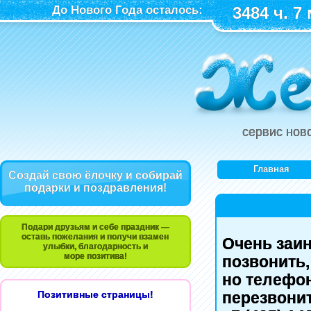
До Нового Года осталось:
3484 ч. 7 
сервис нов
Главная
Создай свою ёлочку и собирай
подарки и поздравления!
Подари друзьям и себе праздник —
оставь пожелания и получи взамен
Очень заи
улыбки, благодарность и
море позитива!
позвонить,
но телефон
Позитивные страницы!
перезвони