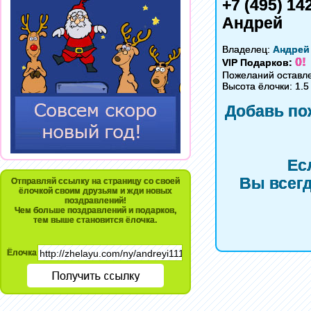
+7 (495) 14
Андрей
Владелец:
Андрей
0!
VIP Подарков:
Пожеланий оставле
Высота ёлочки: 1.5
Добавь по
Ес
Вы всегд
Отправляй ссылку на страницу со своей
ёлочкой своим друзьям и жди новых
поздравлений!
Чем больше поздравлений и подарков,
тем выше становится ёлочка.
Ёлочка