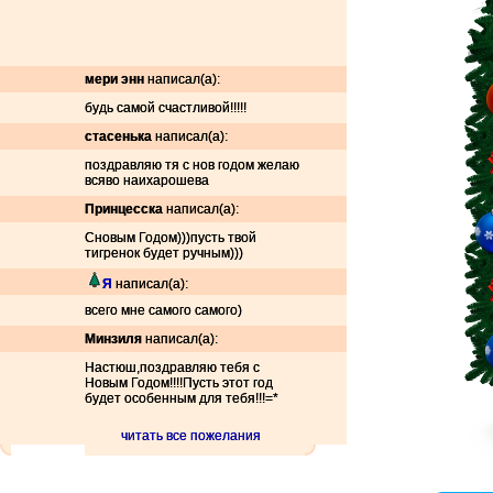
мери энн
написал(а):
будь самой счастливой!!!!!
стасенька
написал(а):
поздравляю тя с нов годом желаю
всяво наихарошева
Принцесска
написал(а):
Сновым Годом)))пусть твой
тигренок будет ручным)))
Я
написал(а):
всего мне самого самого)
Минзиля
написал(а):
Настюш,поздравляю тебя с
Новым Годом!!!!Пусть этот год
будет особенным для тебя!!!=*
читать все пожелания