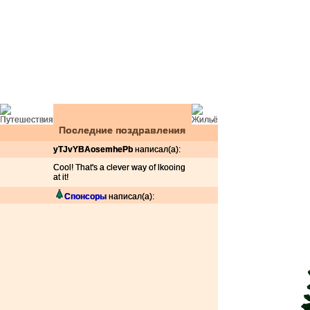
Последние поздравления
yTJvYBAosemhePb
написал(а):
Cool! That's a clever way of lkooing
at it!
Спонсоры
написал(а):