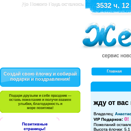
До Нового Года осталось:
3532 ч. 12
сервис нов
Главная
Создай свою ёлочку и собирай
подарки и поздравления!
Подари друзьям и себе праздник —
оставь пожелания и получи взамен
жду от вас
улыбки, благодарность и
море позитива!
Владелец:
Анаста
0!
VIP Подарков:
Позитивные
Пожеланий оставл
страницы!
Высота ёлочки: 5.1