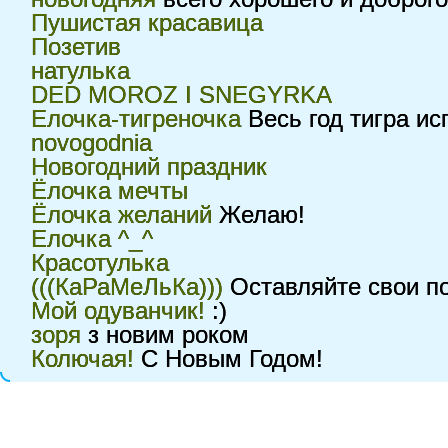
Пушистая красавица
Позетив
натулька
DED MOROZ I SNEGYRKA
Елочка-тигреночка
Весь год тигра ис
novogodnia
Новогодний праздник
Ёлочка мечты
Ёлочка желаний
Желаю!
Елочка ^_^
Красотулька
(((КаРаМеЛьКа)))
Оставляйте свои по
Мой одуванчик!
:)
зоря
з новим роком
Колючая!
С Новым Годом!