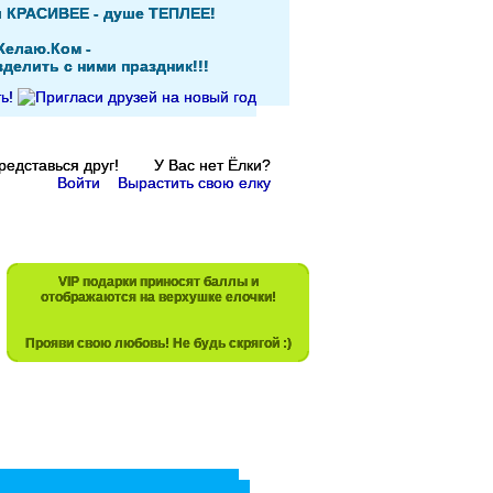
и КРАСИВЕЕ - душе ТЕПЛЕЕ!
Желаю.Ком -
делить с ними праздник!!!
Представься друг! У Вас нет Ёлки?
Войти
Вырастить свою елку
VIP подарки приносят баллы и
отображаются на верхушке елочки!
Прояви свою любовь! Не будь скрягой :)