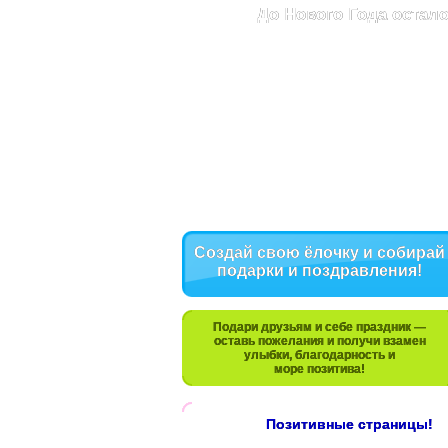
До Нового Года остало
Создай свою ёлочку и собирай
подарки и поздравления!
Подари друзьям и себе праздник —
оставь пожелания и получи взамен
улыбки, благодарность и
море позитива!
Позитивные страницы!