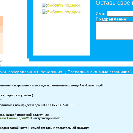
Оставь своё
Имя:
Поздравление:
ки, поздравления и пожелания! ( Последние активные странички )
ничное настроение и максимум положительных эмоций в Новом году!!!
ья, радости и улыбок:)
..
еланиями к вам придет в дом ЛЮБОВЬ и СЧАСТЬЕ!
ас, каждой иголочкой радует нас !!!
юшим Новым Годом!!!
С наступающим всех !!!
 годом самой чистой, самой светлой и трогательной ЛЮБВИ!