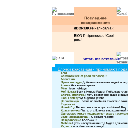
Последние
поздравления
dDORlUKFe
написал(а):
BION I'm iprmessed! Cool
post!
читать все пожелания
Ёлочки красавицы - принимают подар
ёлка
Christmas tree of good friendship!!!
Алексачка
Пушистое чудо
Добавь пожелание-создай празд
ёлочка
без коментариев
Pine
I love holidays
Мой Ёлка:)
Всех с Новым Годом! Побольше счаст
Елочка- иголочка
Пусть растет все выше и выше.
Final Fentesy
vyt 5 gjlfhrjd [dfnbn
Волшебница
Елочка волшебная! Вместе с пож
Ёлушка =)
Новый Год
Весело весело встретим Новый Год.
Красатуличка
Пусть, эта Ёлочка в праздничный ч
Одноклассники.ру поздравляют всех с наступа
Зелёная красавица!!!
С новым годом!!!
Поздравление
КАЛАСС!!!!
Любовь
Пусть наступающий год будет для меня
Радость
я люблю свою елочку!