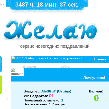
сь:
3487 ч. 18 мин. 37 сек.
сервис новогодних поздравлений
Главная
Правила
•
Войти
Лампулечка!
Владелец:
AlеSGuT (Ustriца)
Баллов:
0!
0
VIP Подарков:
Пожеланий оставлено:
1
Высота ёлочки: 1.7 метра