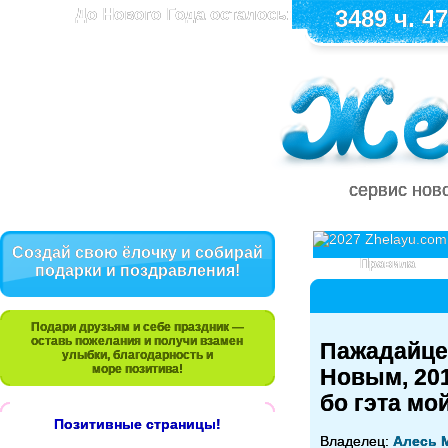
До Нового Года осталось:
3489 ч. 47
сервис нов
Создай свою ёлочку и собирай
Правила
подарки и поздравления!
Подари друзьям и себе праздник —
оставь пожелания и получи взамен
Пажадайце 
улыбки, благодарность и
море позитива!
Новым, 201
бо гэта мой
Позитивные страницы!
Владелец:
Алесь М