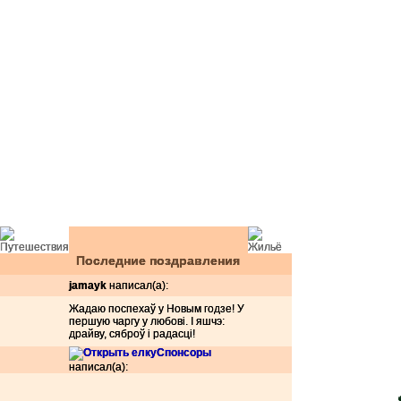
Последние поздравления
jamayk
написал(а):
Жадаю поспехаў у Новым годзе! У
першую чаргу у любові. І яшчэ:
драйву, сяброў і радасці!
Спонсоры
написал(а):