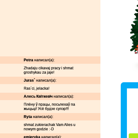
Petra
написал(а):
Zhadaju cikavaj pracy i shmat
groshykau za jaje!
Juras`
написал(а):
Ras`ci, jelacka!
Алесь Квіткевіч
написал(а):
Плёну ў працы, посьпехаў па
жыцьці! Усё будзе супэр!!!
Ryta
написал(а):
shmat zukierachak Vam Alies u
nowym godzie :-D
emieryka
написал(а):