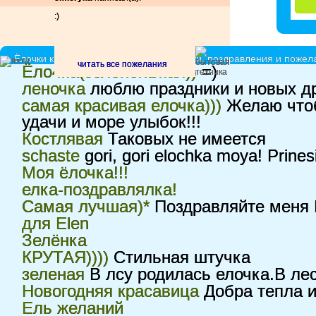
:)
Ёлочки красавицы - принимают подарки, поздравления и пожела
читать все пожелания
Ёло4ка(зелёненЬкая))
=)
леночка
люблю праздники и новых д
самая красивая елочка)))
Желаю чтоб
удачи и море улыбок!!!
Костлявая
Таковых не имеется
schaste
gori, gori elochka moya! Prine
Моя ёлочка!!!
елка-поздравлялка!
Самая лучшая)*
Поздравляйте меня 
для Elen
Зелёнка
КРУТАЯ))))
Стильная штучка
зеленая
В лсу родилась елочка.В лес
Новогодняя красавица
Добра тепла и
Ель желаний