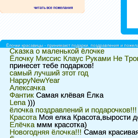
читать все пожелания
Ёлочки красавицы - принимают подарки, поздравления и пожела
Сказка о маленькой ёлочке
Ёлочку Миссис Клаус Руками Не Трог
принесет тебе подарков!
самый лучший этот год
HappyNewYear
Алексачка
Фантик
Самая клёвая Ёлка
Lena
)))
ёлочка поздравлений и подарочков!!!
Красота
Моя елка Красота,вырости д
Елёчка
ммм красотка)
Новогодняя ёлочка!!!
Самая красивая 