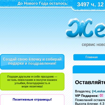
До Нового Года осталось:
3497 ч. 12
сервис нов
Главная
Создай свою ёлочку и собирай
подарки и поздравления!
Подари друзьям и себе праздник —
оставь пожелания и получи взамен
Оставляйте
улыбки, благодарность и
море позитива!
Владелец:
(=Leska
0!
VIP Подарков:
Позитивные страницы!
Пожеланий оставл
Высота ёлочки: 4.3