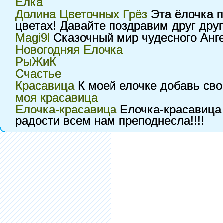
Ёлка
Долина Цветочных Грёз
Эта ёлочка п
цветах! Давайте поздравим друг дру
Magi9l
Сказочный мир чудесного Анге
Новогодняя Елочка
РыЖиК
Счастье
Красавица
К моей елочке добавь сво
моя красавица
Елочка-красавица
Елочка-красавица 
радости всем нам преподнесла!!!!